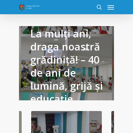
NOUTĂȚI
La mulți ani,
draga noastră
„
grădiniță! – 40
p
de ani de
C
lumină, grijă și
educație.