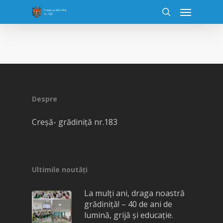
Despre
Creșă- grădiniță nr.183
Ultimile noutăți
La mulți ani, draga noastră
grădiniță! – 40 de ani de
lumină, grijă și educație.