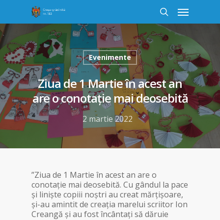
Evenimente
Ziua de 1 Martie în acest an
are o conotație mai deosebită
2 martie 2022
”Ziua de 1 Martie în acest an are o
conotație mai deosebită. Cu gândul la pace
și liniște copiii noștri au creat mărțișoare,
și-au amintit de creația marelui scriitor Ion
Creangă și au fost încântați să dăruie